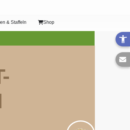
en & Staffeln
Shop
-
N