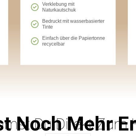
Verklebung mit
Naturkautschuk
Bedruckt mit wasserbasierter
Tinte
Einfach über die Papiertonne
recycelbar
st Noch Mehr E
mst Du Direkt Zum H