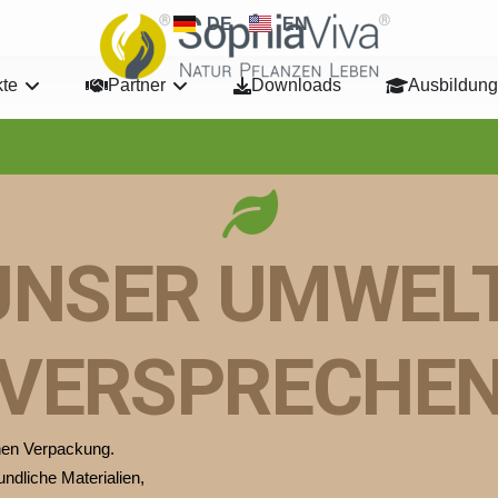
DE
EN
te
Partner
Downloads
Ausbildung
UNSER UMWELT
VERSPRECHE
lnen Verpackung.
ndliche Materialien,